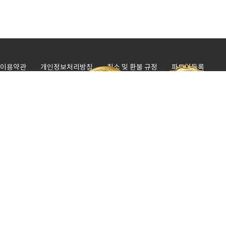
N리뷰
★★★★★
uqa******* 이제까지 본 분들중에 가장 일 잘하심 베
N리뷰
★★★★★
ryc******* 정말 넘사벽이에여 물건도 많고 정리를
N리뷰
★★★★☆
rco********* 지인소개로 의뢰드렸는데 정말 친절하시
N리뷰
★★★★☆
palety5**** 이사할때마다 이용하는 곳인데 매번 너무 
이용약관
개인정보처리방침
취소 및 환불 규정
파트너등록
사업자정보
N리뷰
★★★★★
rtifyc1661 다른곳보다 확실히 저렴하네요, 덕분에 수
서울 강남본사 : 1688-3111 / 수도권 통합지사 : 1666-0340 / 광역시 통합지
N리뷰
★★★★★
alo***** 금액도 퀄리티도 여기가 최고였습니다 좋네요 
사 : 1668-2481 / 짐보관 물류센타 : 1688-3111
N리뷰
★★★★☆
ogo******** 간만에 이사라 짐이 많아서 당황하셨죠^^
업체명 : 다이렉트이사
/
대표 : 최은재
/
사업자등록번호 : 254-55-
N리뷰
★★★★★
trang**** 차를 두대나 움직였어야 했는데 짜증한번
00441
/
통신판매업신고번호 : 2020-서울강동-1727
본사 : 서울특별시 강남구 논현로80. 지성빌딩 3층
/
보관 물류센타 : 1호점 :
N리뷰
★★★★★
atel**** 지인소개로 알게되었던 곳인데 정말 맘에 드
경기도 하남시 감북동 457-3
N리뷰
2호점 : 경기도 하남시 감북동 342-2
★★★★★
iefpre**** 완전 서비스 최고에요~~~! 훼손없이 옮겨주
이사주선, 화물자동차운송주선사업허가번호 : 제250237호
/
대표전화 :
N리뷰
★★★★
ecf******* 견적도 잘 맞춰주시고 사장님이 친절하셔서
1666-2486
N리뷰
★★★★★
aktk**** 친절하신 기사님 덕분에 수월하게 이사 끝낼 