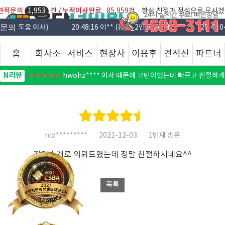
일 견적문의
건 / 누적이사완료
건
1,953
85,959
항상 친절과 정성으로 모시겠
적문의
20:48:16 이** (경기_2인 일반이사)
20:48:04 박** (서울_탕)
홈
회사소
서비스
현장사
이용후
견적신
파트너
N리뷰
★★★★☆
fin******** 생각보다 비용이 저렴해서 잘 이용했습
개
안내
진
기
청
등록
N리뷰
★★★★★
hwohz**** 이사 때문에 고민이었는데 빠르고 친절
N리뷰
★★★★★
md4jjs**** 깔끔한 정리와 친절한 서비스 너무 만족
N리뷰
★★★★☆
dshi**** 지인분께 업체 소개받았어요~ 상담도 만족
N리뷰
rco*********
2021-12-03
1번째 방문
★★★★★
uzx******* 이사 알아보시는분들은 다이렉트이사 
지인소개로 의뢰드렸는데 정말 친절하시네요^^
N리뷰
★★★★☆
rd2pnal**** 짐이 엄청 많았는데 옮겨주시느라 고생 많
N리뷰
★★★★★
bot****** 사장님들 엄청 친절하시고 물건도 꼼꼼하게
N리뷰
★★★★★
leo******* 다이렉트이사 이용하면서 이사도 전문
N리뷰
★★★★
perceiv**** 가구기스없이 조심히 다뤄주셔서 만족스러