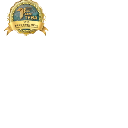
N리뷰
★★★★★
hyunjeong**** 이사 어디에 맡겨야 하나 엄청 고
N리뷰
★★★★☆
yfa******* 어디다 부탁해야하나 고민하고있었는데
N리뷰
★★★★☆
dis*********** 이삿짐이 꽤나 많았는데 열심히 해
N리뷰
★★★★★
iji10**** 다이렉트 이사는 항상 믿고 맡길 수 있어서 좋아
N리뷰
★★★★☆
bso******* 나무가구가 많았는데 손상된곳없이 잘
N리뷰
★★★★★
a5qwj**** 이사때 바닥에 깔고 가구이동해주셔서 좋
N리뷰
★★★★☆
ass******** 이사 수도없이 해봤지만 다이렉트이사
N리뷰
★★★★☆
hye**************** 작업해주시는 사장님들이 
N리뷰
★★★★★
bconsecr**** 훼손없이 잘 옮겨주셔서 너무 만족해요~
N리뷰
★★★★☆
eceit**** 저렴한 가격에 간편히 이사 잘 왔어요 수고
N리뷰
★★★★☆
wlsdn_**** 파손된 부분도 없고 꼼꼼하셔서 좋았어요