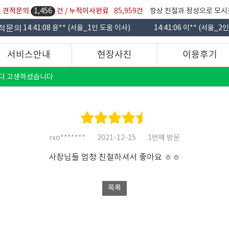
7일 견적문의
건 / 누적이사완료
건
1,456
85,959
항상 친절과 정성으로 모시
적문의
14:41:08 윤** (서울_1인 도움 이사)
14:41:06 이** (서울_
서비스안내
현장사진
이용후기
 까지거나 흠집난곳 없이 잘 옮겨주셔서 감사했습니당
습니다 고생하셨습니다
인가봐요 정말 꼼곰하게 잘 해주시네요~~
리고싶을정도로 잘해주셨습니다 감사감사~~
rxo*******
2021-12-15
1번째 방문
았는데 열심히 해주셔서 부지런히 끝났네요 ㅎㅎ 감사합니다~
사장님들 엄청 친절하셔서 좋아요 ㅎㅎ
데 빠르고 친절하게 마무리해주셨어요 대만족입니다
해보는거였는데 너무 편리했고 친절하셨어요 이사 잘 끝났습니다^^
 해주시더라구요 완전 안심이 됐고 딴데보다 가격도 싸게 해주셔서 아주 만족스러웠
으셨습니다~~