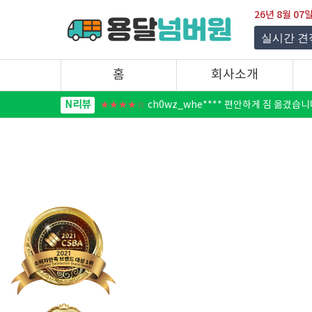
26년 8월 0
실시간 견
:41:08 정** (전북_2인 반포장이사)
14:41:08 성** (서울_용달이사)
홈
회사소개
N리뷰
★★★★☆
ujds**** 짐이 엄청 많았는대도 어디
N리뷰
★★★★☆
ch0wz_whe**** 편안하게 짐 옮겼
N리뷰
★★★★★
lere**** 이사집센터 사람들이 베테랑
N리뷰
★★★★★
asc*********** 다음에 또 부탁드
N리뷰
★★★★☆
dis*********** 이삿짐이 꽤나 많
N리뷰
★★★★★
hwohz**** 이사 때문에 고민이었는
N리뷰
★★★★☆
aez******* 이삿짐센터는 처음 이용
N리뷰
★★★★★
haeun_n**** 진짜 일일이 다 싸서
N리뷰
★★★★★
censed0**** 날씨도 쌀쌀한데 고생많