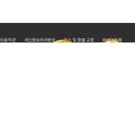
N리뷰
★★★★☆
miserabl**** 혼자서 걱정했는데 포장까지 너무 잘
N리뷰
★★★★★
coh******** 견적 3군데 이상 받아본뒤 가장 합리
N리뷰
★★★★★
baf****** 견적안내도 친절하시고 이사도 척척 잘해주
N리뷰
★★★★☆
zoonh**** 언제나 친절하신게 너무 장점!!
이용약관
개인정보처리방침
취소 및 환불 규정
파트너등록
사업자정보
N리뷰
★★★★★
54bds**** 포장 완전 깔끔하게 해주셔서 가구 훼손없이
서울 강남본사 : 1688-3111 / 수도권 통합지사 : 1666-0340 / 광역시 통합지
N리뷰
★★★★★
w0ook_ang**** 너무너무 친절하시고 신속하셔서 좋
사 : 1668-2481 / 짐보관 물류센타 : 1688-3111
N리뷰
★★★★★
dignity**** 친절한 상담으로 제가 원하는 금액대에 
업체명 : 다이렉트이사
/
대표 : 최은재
/
사업자등록번호 : 254-55-
N리뷰
★★★★★
bconsecr**** 훼손없이 잘 옮겨주셔서 너무 만족해요~
00441
/
통신판매업신고번호 : 2020-서울강동-1727
본사 : 서울특별시 강남구 논현로80. 지성빌딩 3층
/
보관 물류센타 : 1호점 :
N리뷰
★★★★☆
affect_**** 오랜만에하는 이사라 짐도 많고 포장할것
경기도 하남시 감북동 457-3
N리뷰
2호점 : 경기도 하남시 감북동 342-2
★★★★☆
picky_t**** 친절하시고 조심히 잘 다뤄주셔서 좋아요
이사주선, 화물자동차운송주선사업허가번호 : 제250237호
/
대표전화 :
N리뷰
★★★★☆
tak******* 사장님들 친절하시고 물건도 엄청 조심
1666-2486
N리뷰
★★★★☆
mig******** 이사할거 생각하면 스트레스받았는데 