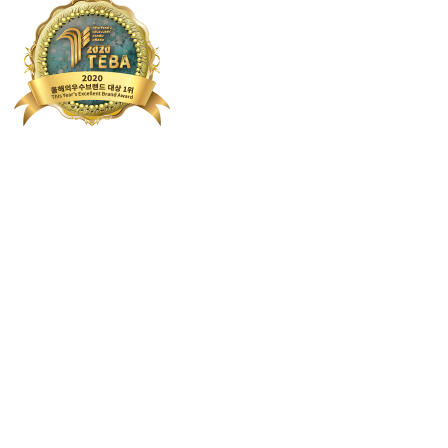
N리뷰
★★★★☆
dwo******** 전문가들이시라 확실히 다름 일도 빨리
N리뷰
★★★★★
jok****** 친절하시고 꼼꼼하신 분들로만 와서 너무나
N리뷰
★★★★☆
gif***** 견적 받을때 일이 수월할 수 있게 팁을 많이
N리뷰
★★★★
jwqhm628 파손된 물건없이 깨끗하게 이사했습니다 ! 다음
N리뷰
★★★★☆
witc**** 이사 때문에 고민이 많았는데 친구가 추천
N리뷰
★★★★☆
caldama**** 시간도 잘 지켜서 오시구 포장도 잘해
N리뷰
★★★★☆
spiciou3773 오전에 비가 살짝 와서 걱정이 었는데
N리뷰
★★★★☆
bmi******* 감사합니다 덕분에 유쾌한 이사시간이었네
N리뷰
★★★★★
ccc**** 이사할땐 다이렉트!가격도 저렴하구 기사님들
N리뷰
★★★★☆
ebx******* 고객먼저 생각해주시는 태도에 감동했습니
N리뷰
★★★★★
atel**** 지인소개로 알게되었던 곳인데 정말 맘에 드