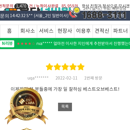
일 견적문의
건 / 누적이사완료
건
1,470
85,959
항상 친절과 정성으로 모시겠
적문의
14:42:32 S** (서울_2인 일반이사)
14:42:32 박** (경남_탕)
홈
회사소
서비스
현장사
이용후
견적신
파트너
N리뷰
★★★★☆
ing******** 이사갈때마다 막막했는데 이제 걱정없을
개
안내
진
기
청
등록
N리뷰
★★★★☆
rva***** 얼마전 이사한 지인에게 추천받아서 진행했
N리뷰
★★★★☆
blu***** 비교견정했륻을 해봤을때 가장 저렴한ㄷ다가
N리뷰
★★★★★
longed**** 너무 감사해요~따로 조심해달라고 부탁
N리뷰
uqa*******
2022-02-11
1번째 방문
★★★★☆
f4y1mu1j**** 이제 이사할때 여기만 이용해야겠어
이제까지 본 분들중에 가장 일 잘하심 베스트오브베스트!
N리뷰
★★★★☆
ujds**** 짐이 엄청 많았는대도 어디 까지거나 흠집난
N리뷰
★★★★
popularity**** 엄청 힘들으셨을텐데 힘든 내색없이 
N리뷰
★★★★☆
etq******* 꼼꼼하게잘해주시고 부탁드리는 비용이 
N리뷰
★★★★☆
ogo******** 간만에 이사라 짐이 많아서 당황하셨죠^^