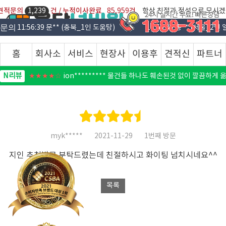
일 견적문의
건 / 누적이사완료
건
1,239
85,959
항상 친절과 정성으로 모시겠
적문의
11:56:39 문** (충북_1인 도움탕)
11:56:39 송** (서울_2인
홈
회사소
서비스
현장사
이용후
견적신
파트너
N리뷰
★★★★☆
compan**** 덕분에 이사 잘 끝냈습니당~
개
안내
진
기
청
등록
N리뷰
★★★★☆
ion********* 물건들 하나도 훼손된것 없이 깔끔하게
N리뷰
★★★★
baggage_**** 세심히 잘 해주셔서 물건들 손상없이 이사
N리뷰
★★★★☆
ebx******* 고객먼저 생각해주시는 태도에 감동했습니
N리뷰
myk*****
2021-11-29
1번째 방문
★★★★☆
cia******** 사장님이 친절하시네요^^
지인 추천받고 부탁드렸는데 친절하시고 화이팅 넘치시네요^^
N리뷰
★★★★★
so_david39 여러 업체 가격 물어보구 이 곳에서 진
N리뷰
★★★★☆
nmy******** 상담부터 이사까지 되게 빠르게 해결
N리뷰
★★★★★
twyv26**** 다른 업체는 추가요금에 밥값까지 받는데
N리뷰
★★★★
hiae**** 기스없이 깔끔하게 포장 잘해줘용~~