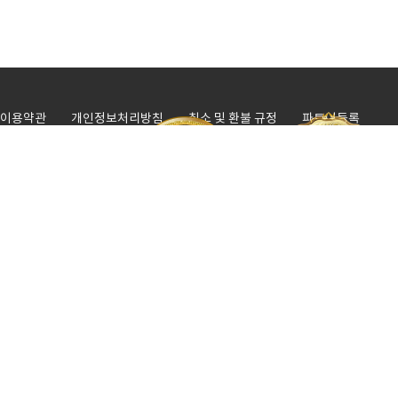
N리뷰
★★★★☆
kwangwater**** 두번째 부탁드린건데 이번에도 
N리뷰
★★★★☆
eeg******* 지인소개받고 의뢰했는데 잘 옮겨주셔서
N리뷰
★★★★★
hyunjeong**** 이사 어디에 맡겨야 하나 엄청 고
N리뷰
★★★★★
3s5d857**** 지인소개로 좋은 곳을 알게됐네요 가구
이용약관
개인정보처리방침
취소 및 환불 규정
파트너등록
사업자정보
N리뷰
★★★★☆
yslipp3**** 전에도 한번 이용해본적이 있어서 이번
서울 강남본사 : 1688-3111 / 수도권 통합지사 : 1666-0340 / 광역시 통합지
N리뷰
★★★★☆
feign_bi**** 지인 소개받고 용달 부탁드렸는데 아주
사 : 1668-2481 / 짐보관 물류센타 : 1688-3111
N리뷰
★★★★☆
out********* 포장이사는 처음 해보는데 짐들을 너
업체명 : 다이렉트이사
/
대표 : 최은재
/
사업자등록번호 : 254-55-
N리뷰
★★★★★
dignity**** 친절한 상담으로 제가 원하는 금액대에 
00441
/
통신판매업신고번호 : 2020-서울강동-1727
본사 : 서울특별시 강남구 논현로80. 지성빌딩 3층
/
보관 물류센타 : 1호점 :
N리뷰
★★★★★
oua******** 약속시간도 잘 지키시고 일처리 너무
경기도 하남시 감북동 457-3
N리뷰
2호점 : 경기도 하남시 감북동 342-2
★★★★☆
wld******* 사무실 이전했는데 물건도 빠짐없이 무
이사주선, 화물자동차운송주선사업허가번호 : 제250237호
/
대표전화 :
N리뷰
★★★★
thu****** 견적비교를 잘해주셔서 좋았습니다 한결 나았
1666-2486
N리뷰
★★★★☆
als*********** 지난번보다 짐이 늘었는데 앞으로