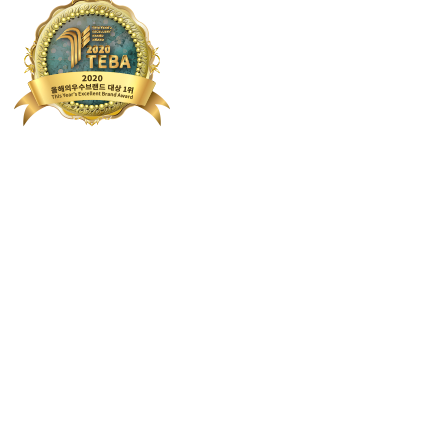
N리뷰
★★★★☆
utr******* 이사업체 잘 만나서 일도 일사천리로 잘 끝
N리뷰
★★★★
ior****** 상담해주시는 분 아주아주 친절하심!! 넘 좋아용
N리뷰
★★★★☆
tdclnhmue**** 엄청 빠르고 깔끔하시네요...ㅎ; 덕
N리뷰
★★★★
popularity**** 엄청 힘들으셨을텐데 힘든 내색없이 
N리뷰
★★★★☆
eba********* 꼼꼼하게잘해주시고 냉장고 및 바
N리뷰
★★★★☆
auj******* 이사 막막하신분들 무조건 상담 전화하세요
N리뷰
★★★★★
bot****** 사장님들 엄청 친절하시고 물건도 꼼꼼하게
N리뷰
★★★★
awj******* 안내도 친절하시고 시간도 잘 맞춰서 와주
N리뷰
★★★★★
purpos**** 지금 까지 이용해본 업체중에서 제일 마
N리뷰
★★★★★
conce**** 포장을 깔끔하게 해주셔서 어디하나 훼손된
N리뷰
★★★★☆
tak******* 사장님들 친절하시고 물건도 엄청 조심